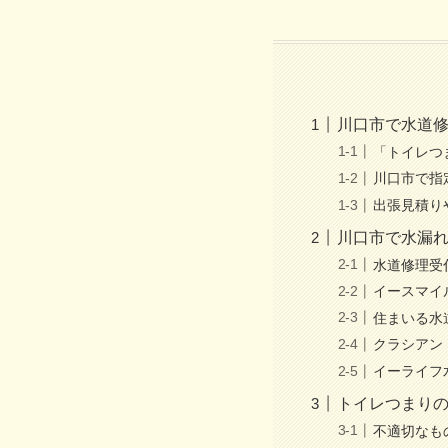
川口市で水道
「トイレつ
川口市で指
出張見積り
川口市で水漏
水道修理受
イースマイ
住まいる水
クラシアン
イーライフ
トイレつまり
不適切なも