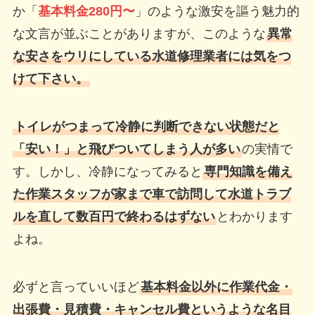
か「
基本料金280円〜
」のような激安を謳う魅力的
な文言が並ぶことがありますが、このような
異常
な安さをウリにしている水道修理業者には気をつ
けて下さい。
トイレがつまって冷静に判断できない状態だと
「安い！」と飛びついてしまう人が多い
の実情で
す。しかし、冷静になってみると
専門知識を備え
た作業スタッフが家まで車で訪問して水道トラブ
ルを直して数百円で終わるはずない
とわかります
よね。
必ずと言っていいほど
基本料金以外に作業代金・
出張費・見積費・キャンセル費というような名目