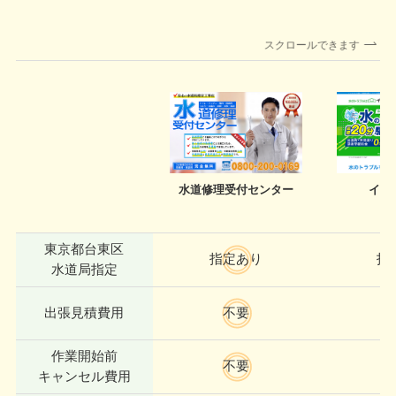
スクロールできます
水道修理受付
センター
イー
東京都台東区
指定あり
指
水道局指定
出張見積費用
不要
作業開始前
不要
キャンセル費用