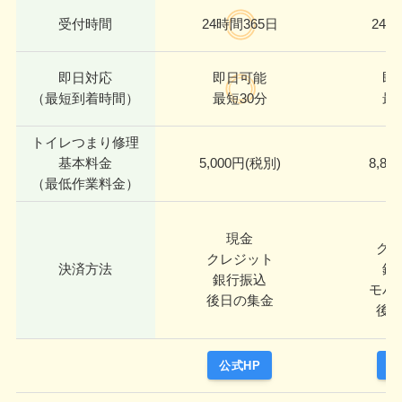
受付時間
24時間365日
24時
即日対応
即日可能
即
（最短到着時間）
最短30分
最
トイレつまり修理
基本料金
5,000円(税別)
8,80
（最低作業料金）
現金
ク
クレジット
決済方法
銀
銀行振込
モバ
後日の集金
後
公式HP
公