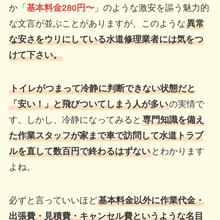
か「
基本料金280円〜
」のような激安を謳う魅力的
な文言が並ぶことがありますが、このような
異常
な安さをウリにしている水道修理業者には気をつ
けて下さい。
トイレがつまって冷静に判断できない状態だと
「安い！」と飛びついてしまう人が多い
の実情で
す。しかし、冷静になってみると
専門知識を備え
た作業スタッフが家まで車で訪問して水道トラブ
ルを直して数百円で終わるはずない
とわかります
よね。
必ずと言っていいほど
基本料金以外に作業代金・
出張費・見積費・キャンセル費というような名目