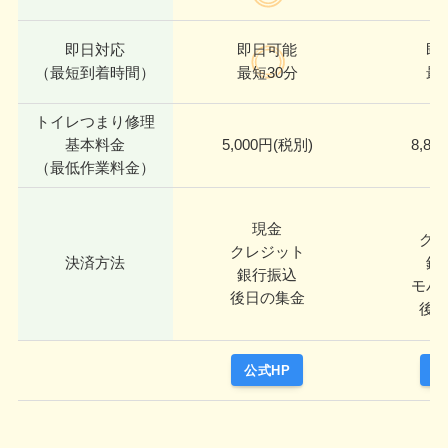
即日対応
即日可能
即
（最短到着時間）
最短30分
最
トイレつまり修理
基本料金
5,000円(税別)
8,80
（最低作業料金）
現金
ク
クレジット
決済方法
銀
銀行振込
モバ
後日の集金
後
公式HP
公