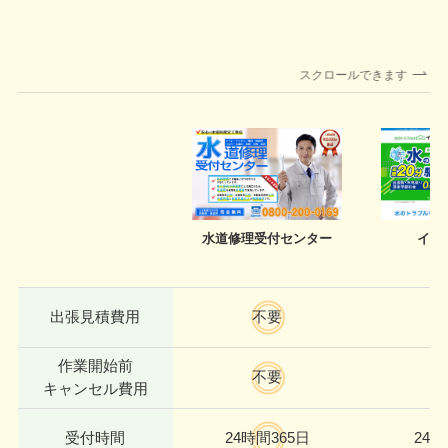
スクロールできます
水道修理受付センター
イー
出張見積費用
不要
作業開始前
不要
キャンセル費用
受付時間
24時間365日
24時