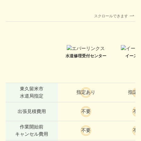
スクロールできます
水道修理受付
センター
イース
東久留米市
指定あり
指定
水道局指定
出張見積費用
不要
不
作業開始前
不要
不
キャンセル費用