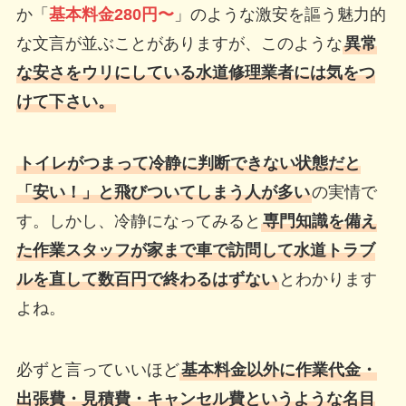
か「
基本料金280円〜
」のような激安を謳う魅力的
な文言が並ぶことがありますが、このような
異常
な安さをウリにしている水道修理業者には気をつ
けて下さい。
トイレがつまって冷静に判断できない状態だと
「安い！」と飛びついてしまう人が多い
の実情で
す。しかし、冷静になってみると
専門知識を備え
た作業スタッフが家まで車で訪問して水道トラブ
ルを直して数百円で終わるはずない
とわかります
よね。
必ずと言っていいほど
基本料金以外に作業代金・
出張費・見積費・キャンセル費というような名目