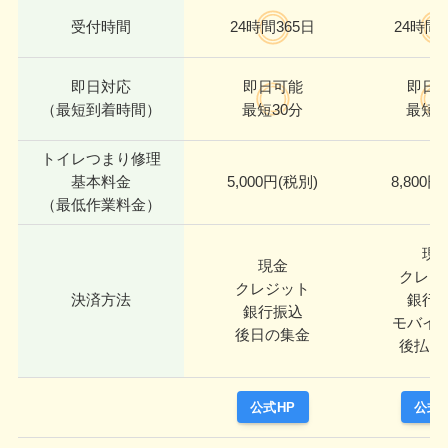
受付時間
24時間365日
24時間3
即日対応
即日可能
即日
（最短到着時間）
最短30分
最短2
トイレつまり修理
基本料金
5,000円(税別)
8,800円
（最低作業料金）
現
現金
クレジ
クレジット
決済方法
銀行
銀行振込
モバイ
後日の集金
後払い
公式HP
公式